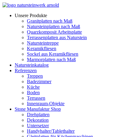
Zum
Inhalt
Unsere Produkte
wechseln
Granitplatten nach Maß
Natursteinplatten nach Maß
Quarzkomposit Arbeitsplatte
Terrassenplatten aus Naturstein
Natursteintreppe
Keramikfliesen
Sockel aus Keramikfliesen
Marmorplatten nach Maß
Natursteinkatalog
Referenzen
Treppen
Badezimmer
Küche
Boden
Terrassen
Innenraum-Objekte
Stone Manufaktur Shop
Drehplatten
Dekoration
Untersetzer
Handyhalter/Tablethalter
Gleitplatten für Küchenmaschinen