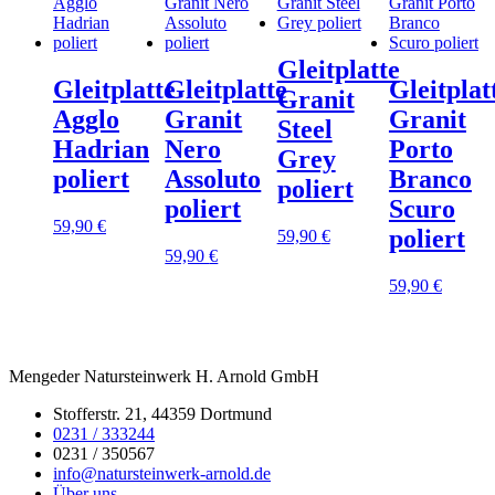
Gleitplatte
Gleitplatte
Gleitplatte
Gleitplat
Granit
Agglo
Granit
Granit
Steel
Hadrian
Nero
Porto
Grey
poliert
Assoluto
Branco
poliert
poliert
Scuro
59,90
€
poliert
59,90
€
59,90
€
59,90
€
Mengeder Natursteinwerk H. Arnold GmbH
Stofferstr. 21, 44359 Dortmund
0231 / 333244
0231 / 350567
info@natursteinwerk-arnold.de
Über uns