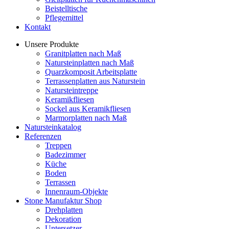
Beistelltische
Pflegemittel
Kontakt
Unsere Produkte
Granitplatten nach Maß
Natursteinplatten nach Maß
Quarzkomposit Arbeitsplatte
Terrassenplatten aus Naturstein
Natursteintreppe
Keramikfliesen
Sockel aus Keramikfliesen
Marmorplatten nach Maß
Natursteinkatalog
Referenzen
Treppen
Badezimmer
Küche
Boden
Terrassen
Innenraum-Objekte
Stone Manufaktur Shop
Drehplatten
Dekoration
Untersetzer