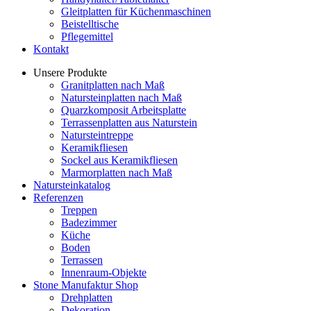
Gleitplatten für Küchenmaschinen
Beistelltische
Pflegemittel
Kontakt
Unsere Produkte
Granitplatten nach Maß
Natursteinplatten nach Maß
Quarzkomposit Arbeitsplatte
Terrassenplatten aus Naturstein
Natursteintreppe
Keramikfliesen
Sockel aus Keramikfliesen
Marmorplatten nach Maß
Natursteinkatalog
Referenzen
Treppen
Badezimmer
Küche
Boden
Terrassen
Innenraum-Objekte
Stone Manufaktur Shop
Drehplatten
Dekoration