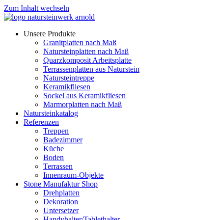
Zum Inhalt wechseln
Unsere Produkte
Granitplatten nach Maß
Natursteinplatten nach Maß
Quarzkomposit Arbeitsplatte
Terrassenplatten aus Naturstein
Natursteintreppe
Keramikfliesen
Sockel aus Keramikfliesen
Marmorplatten nach Maß
Natursteinkatalog
Referenzen
Treppen
Badezimmer
Küche
Boden
Terrassen
Innenraum-Objekte
Stone Manufaktur Shop
Drehplatten
Dekoration
Untersetzer
Handyhalter/Tablethalter