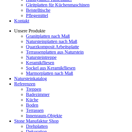
Gleitplatten für Küchenmaschinen
Beistelltische
Pflegemittel
Kontakt
Unsere Produkte
Granitplatten nach Maß
Natursteinplatten nach Maß
Quarzkomposit Arbeitsplatte
Terrassenplatten aus Naturstein
Natursteintreppe
Keramikfliesen
Sockel aus Keramikfliesen
Marmorplatten nach Maß
Natursteinkatalog
Referenzen
Treppen
Badezimmer
Küche
Boden
Terrassen
Innenraum-Objekte
Stone Manufaktur Shop
Drehplatten
Dekoration