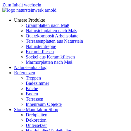
Zum Inhalt wechseln
Unsere Produkte
Granitplatten nach Maß
Natursteinplatten nach Maß
Quarzkomposit Arbeitsplatte
Terrassenplatten aus Naturstein
Natursteintreppe
Keramikfliesen
Sockel aus Keramikfliesen
Marmorplatten nach Maß
Natursteinkatalog
Referenzen
Treppen
Badezimmer
Küche
Boden
Terrassen
Innenraum-Objekte
Stone Manufaktur Shop
Drehplatten
Dekoration
Untersetzer
Handyhalter/Tablethalter