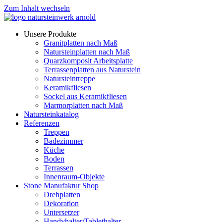
Zum Inhalt wechseln
Unsere Produkte
Granitplatten nach Maß
Natursteinplatten nach Maß
Quarzkomposit Arbeitsplatte
Terrassenplatten aus Naturstein
Natursteintreppe
Keramikfliesen
Sockel aus Keramikfliesen
Marmorplatten nach Maß
Natursteinkatalog
Referenzen
Treppen
Badezimmer
Küche
Boden
Terrassen
Innenraum-Objekte
Stone Manufaktur Shop
Drehplatten
Dekoration
Untersetzer
Handyhalter/Tablethalter