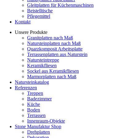
Gleitplatten für Küchenmaschinen
Beistelltische
Pflegemittel
Kontakt
Unsere Produkte
Granitplatten nach Maß
Natursteinplatten nach Maß
Quarzkomposit Arbeitsplatte
Terrassenplatten aus Naturstein
Natursteintreppe
Keramikfliesen
Sockel aus Keramikfliesen
Marmorplatten nach Maß
Natursteinkatalog
Referenzen
Treppen
Badezimmer
Küche
Boden
Terrassen
Innenraum-Objekte
Stone Manufaktur Shop
Drehplatten
Dekoration