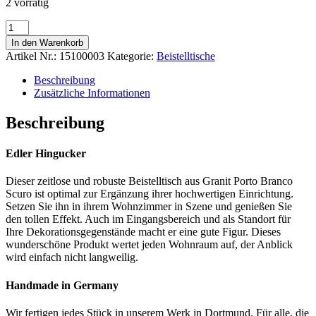
2 vorrätig
Beistelltisch
Porto
In den Warenkorb
Branco
Artikel Nr.:
15100003
Kategorie:
Beistelltische
poliert
Menge
Beschreibung
Zusätzliche Informationen
Beschreibung
Edler Hingucker
Dieser zeitlose und robuste Beistelltisch aus Granit Porto Branco
Scuro ist optimal zur Ergänzung ihrer hochwertigen Einrichtung.
Setzen Sie ihn in ihrem Wohnzimmer in Szene und genießen Sie
den tollen Effekt. Auch im Eingangsbereich und als Standort für
Ihre Dekorationsgegenstände macht er eine gute Figur. Dieses
wunderschöne Produkt wertet jeden Wohnraum auf, der Anblick
wird einfach nicht langweilig.
Handmade in Germany
Wir fertigen jedes Stück in unserem Werk in Dortmund. Für alle, die