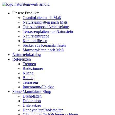
Zum
Inhalt
Unsere Produkte
wechseln
Granitplatten nach Maß
Natursteinplatten nach Maß
Quarzkomposit Arbeitsplatte
Terrassenplatten aus Naturstein
Natursteintreppe
Keramikfliesen
Sockel aus Keramikfliesen
Marmorplatten nach Maß
Natursteinkatalog
Referenzen
Treppen
Badezimmer
Küche
Boden
Terrassen
Innenraum-Objekte
Stone Manufaktur Shop
Drehplatten
Dekoration
Untersetzer
Handyhalter/Tablethalter
Gleitplatten für Küchenmaschinen