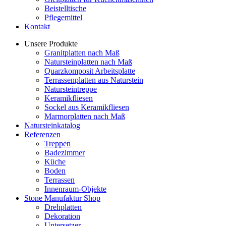
Beistelltische
Pflegemittel
Kontakt
Unsere Produkte
Granitplatten nach Maß
Natursteinplatten nach Maß
Quarzkomposit Arbeitsplatte
Terrassenplatten aus Naturstein
Natursteintreppe
Keramikfliesen
Sockel aus Keramikfliesen
Marmorplatten nach Maß
Natursteinkatalog
Referenzen
Treppen
Badezimmer
Küche
Boden
Terrassen
Innenraum-Objekte
Stone Manufaktur Shop
Drehplatten
Dekoration
Untersetzer