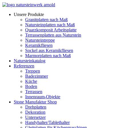
Zum
Inhalt
Unsere Produkte
wechseln
Granitplatten nach Maß
Natursteinplatten nach Maß
Quarzkomposit Arbeitsplatte
Terrassenplatten aus Naturstein
Natursteintreppe
Keramikfliesen
Sockel aus Keramikfliesen
Marmorplatten nach Maß
Natursteinkatalog
Referenzen
Treppen
Badezimmer
Küche
Boden
Terrassen
Innenraum-Objekte
Stone Manufaktur Shop
Drehplatten
Dekoration
Untersetzer
Handyhalter/Tablethalter
Gleitplatten für Küchenmaschinen