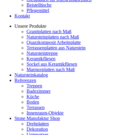
Beistelltische
Pflegemittel
Kontakt
Unsere Produkte
Granitplatten nach Maß
Natursteinplatten nach Maß
Quarzkomposit Arbeitsplatte
Terrassenplatten aus Naturstein
Natursteintreppe
Keramikfliesen
Sockel aus Keramikfliesen
Marmorplatten nach Maß
Natursteinkatalog
Referenzen
Treppen
Badezimmer
Küche
Boden
Terrassen
Innenraum-Objekte
Stone Manufaktur Shop
Drehplatten
Dekoration
Untersetzer