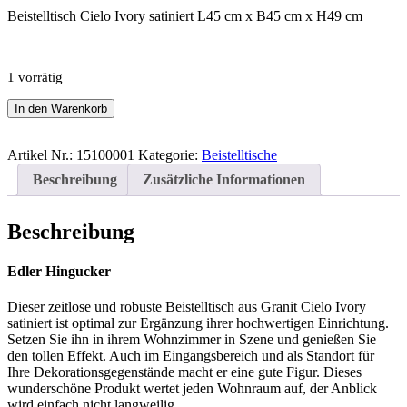
Beistelltisch Cielo Ivory satiniert L45 cm x B45 cm x H49 cm
1 vorrätig
Beistelltisch
In den Warenkorb
Cielo
Ivory
satiniert
Artikel Nr.:
15100001
Kategorie:
Beistelltische
Menge
Beschreibung
Zusätzliche Informationen
Beschreibung
Edler Hingucker
Dieser zeitlose und robuste Beistelltisch aus Granit Cielo Ivory
satiniert ist optimal zur Ergänzung ihrer hochwertigen Einrichtung.
Setzen Sie ihn in ihrem Wohnzimmer in Szene und genießen Sie
den tollen Effekt. Auch im Eingangsbereich und als Standort für
Ihre Dekorationsgegenstände macht er eine gute Figur. Dieses
wunderschöne Produkt wertet jeden Wohnraum auf, der Anblick
wird einfach nicht langweilig.