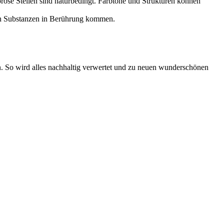
röse Stellen sind naturbedingt. Farbtöne und Strukturen können
nden Substanzen in Berührung kommen.
n. So wird alles nachhaltig verwertet und zu neuen wunderschönen