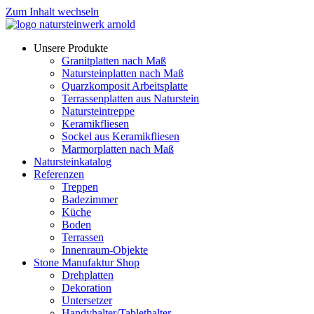
Zum Inhalt wechseln
Unsere Produkte
Granitplatten nach Maß
Natursteinplatten nach Maß
Quarzkomposit Arbeitsplatte
Terrassenplatten aus Naturstein
Natursteintreppe
Keramikfliesen
Sockel aus Keramikfliesen
Marmorplatten nach Maß
Natursteinkatalog
Referenzen
Treppen
Badezimmer
Küche
Boden
Terrassen
Innenraum-Objekte
Stone Manufaktur Shop
Drehplatten
Dekoration
Untersetzer
Handyhalter/Tablethalter