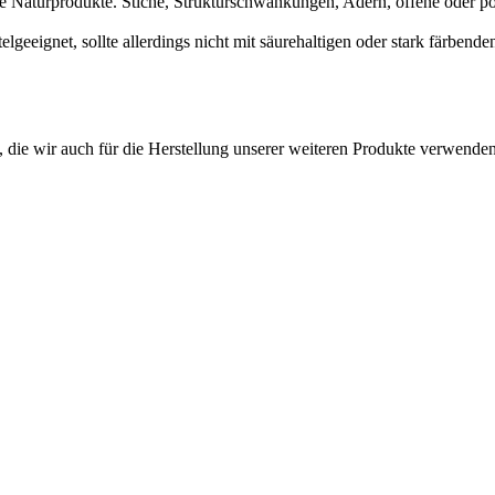
te Naturprodukte. Stiche, Strukturschwankungen, Adern, offene oder po
telgeeignet, sollte allerdings nicht mit säurehaltigen oder stark färbe
 die wir auch für die Herstellung unserer weiteren Produkte verwende