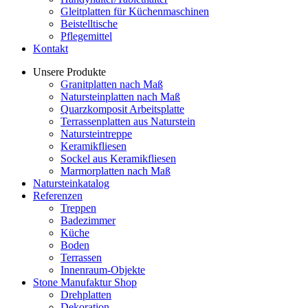
Gleitplatten für Küchenmaschinen
Beistelltische
Pflegemittel
Kontakt
Unsere Produkte
Granitplatten nach Maß
Natursteinplatten nach Maß
Quarzkomposit Arbeitsplatte
Terrassenplatten aus Naturstein
Natursteintreppe
Keramikfliesen
Sockel aus Keramikfliesen
Marmorplatten nach Maß
Natursteinkatalog
Referenzen
Treppen
Badezimmer
Küche
Boden
Terrassen
Innenraum-Objekte
Stone Manufaktur Shop
Drehplatten
Dekoration