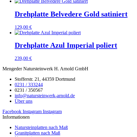
Drehplatte Belvedere Gold satiniert
129,00
€
Drehplatte Azul Imperial poliert
239,00
€
Mengeder Natursteinwerk H. Arnold GmbH
Stofferstr. 21, 44359 Dortmund
0231 / 333244
0231 / 350567
info@natursteinwerk-arnold.de
Über uns
Facebook
Instagram
Instagram
Informationen
Natursteinplatten nach Maß
Granitplatten nach Maß