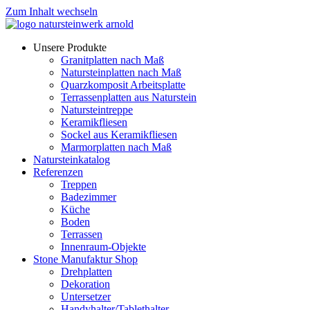
Zum Inhalt wechseln
Unsere Produkte
Granitplatten nach Maß
Natursteinplatten nach Maß
Quarzkomposit Arbeitsplatte
Terrassenplatten aus Naturstein
Natursteintreppe
Keramikfliesen
Sockel aus Keramikfliesen
Marmorplatten nach Maß
Natursteinkatalog
Referenzen
Treppen
Badezimmer
Küche
Boden
Terrassen
Innenraum-Objekte
Stone Manufaktur Shop
Drehplatten
Dekoration
Untersetzer
Handyhalter/Tablethalter