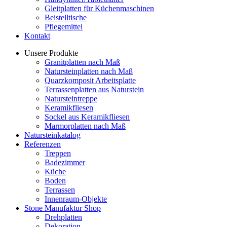
Gleitplatten für Küchenmaschinen
Beistelltische
Pflegemittel
Kontakt
Unsere Produkte
Granitplatten nach Maß
Natursteinplatten nach Maß
Quarzkomposit Arbeitsplatte
Terrassenplatten aus Naturstein
Natursteintreppe
Keramikfliesen
Sockel aus Keramikfliesen
Marmorplatten nach Maß
Natursteinkatalog
Referenzen
Treppen
Badezimmer
Küche
Boden
Terrassen
Innenraum-Objekte
Stone Manufaktur Shop
Drehplatten
Dekoration