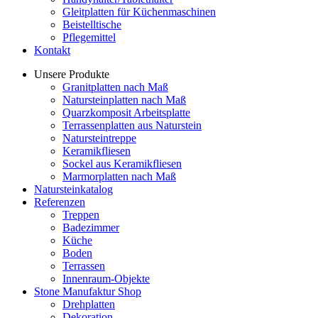
Gleitplatten für Küchenmaschinen
Beistelltische
Pflegemittel
Kontakt
Unsere Produkte
Granitplatten nach Maß
Natursteinplatten nach Maß
Quarzkomposit Arbeitsplatte
Terrassenplatten aus Naturstein
Natursteintreppe
Keramikfliesen
Sockel aus Keramikfliesen
Marmorplatten nach Maß
Natursteinkatalog
Referenzen
Treppen
Badezimmer
Küche
Boden
Terrassen
Innenraum-Objekte
Stone Manufaktur Shop
Drehplatten
Dekoration