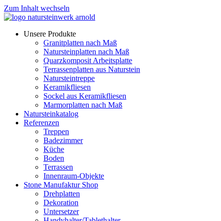
Zum Inhalt wechseln
Unsere Produkte
Granitplatten nach Maß
Natursteinplatten nach Maß
Quarzkomposit Arbeitsplatte
Terrassenplatten aus Naturstein
Natursteintreppe
Keramikfliesen
Sockel aus Keramikfliesen
Marmorplatten nach Maß
Natursteinkatalog
Referenzen
Treppen
Badezimmer
Küche
Boden
Terrassen
Innenraum-Objekte
Stone Manufaktur Shop
Drehplatten
Dekoration
Untersetzer
Handyhalter/Tablethalter