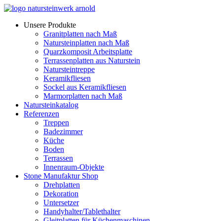
Zum
Inhalt
Unsere Produkte
wechseln
Granitplatten nach Maß
Natursteinplatten nach Maß
Quarzkomposit Arbeitsplatte
Terrassenplatten aus Naturstein
Natursteintreppe
Keramikfliesen
Sockel aus Keramikfliesen
Marmorplatten nach Maß
Natursteinkatalog
Referenzen
Treppen
Badezimmer
Küche
Boden
Terrassen
Innenraum-Objekte
Stone Manufaktur Shop
Drehplatten
Dekoration
Untersetzer
Handyhalter/Tablethalter
Gleitplatten für Küchenmaschinen