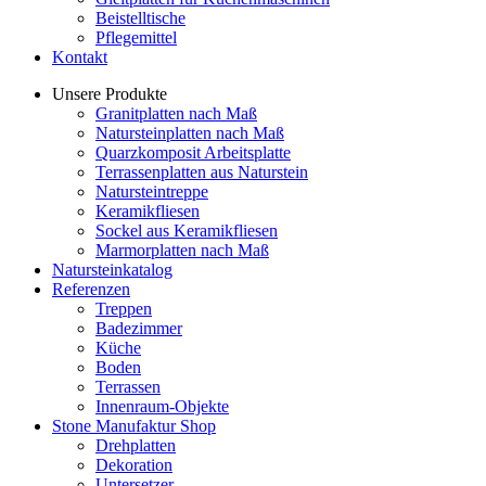
Beistelltische
Pflegemittel
Kontakt
Unsere Produkte
Granitplatten nach Maß
Natursteinplatten nach Maß
Quarzkomposit Arbeitsplatte
Terrassenplatten aus Naturstein
Natursteintreppe
Keramikfliesen
Sockel aus Keramikfliesen
Marmorplatten nach Maß
Natursteinkatalog
Referenzen
Treppen
Badezimmer
Küche
Boden
Terrassen
Innenraum-Objekte
Stone Manufaktur Shop
Drehplatten
Dekoration
Untersetzer