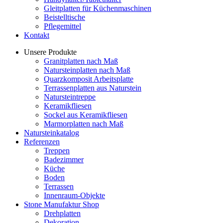
Gleitplatten für Küchenmaschinen
Beistelltische
Pflegemittel
Kontakt
Unsere Produkte
Granitplatten nach Maß
Natursteinplatten nach Maß
Quarzkomposit Arbeitsplatte
Terrassenplatten aus Naturstein
Natursteintreppe
Keramikfliesen
Sockel aus Keramikfliesen
Marmorplatten nach Maß
Natursteinkatalog
Referenzen
Treppen
Badezimmer
Küche
Boden
Terrassen
Innenraum-Objekte
Stone Manufaktur Shop
Drehplatten
Dekoration