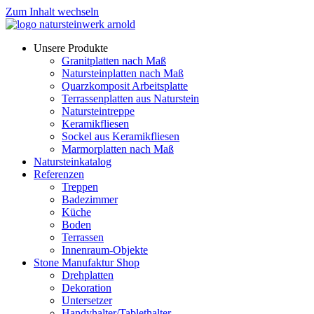
Zum Inhalt wechseln
Unsere Produkte
Granitplatten nach Maß
Natursteinplatten nach Maß
Quarzkomposit Arbeitsplatte
Terrassenplatten aus Naturstein
Natursteintreppe
Keramikfliesen
Sockel aus Keramikfliesen
Marmorplatten nach Maß
Natursteinkatalog
Referenzen
Treppen
Badezimmer
Küche
Boden
Terrassen
Innenraum-Objekte
Stone Manufaktur Shop
Drehplatten
Dekoration
Untersetzer
Handyhalter/Tablethalter