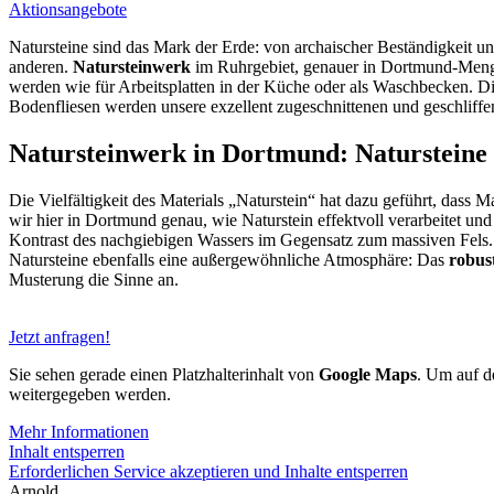
Aktionsangebote
Natursteine sind das Mark der Erde: von archaischer Beständigkeit un
anderen.
Natursteinwerk
im Ruhrgebiet, genauer in Dortmund-Menge
werden wie für Arbeitsplatten in der Küche oder als Waschbecken. Die
Bodenfliesen werden unsere exzellent zugeschnittenen und geschliffen
Natursteinwerk in Dortmund: Naturstein
Die Vielfältigkeit des Materials „Naturstein“ hat dazu geführt, dass
wir hier in Dortmund genau, wie Naturstein effektvoll verarbeitet 
Kontrast des nachgiebigen Wassers im Gegensatz zum massiven Fels. D
Natursteine ebenfalls eine außergewöhnliche Atmosphäre: Das
robust
Musterung die Sinne an.
Jetzt anfragen!
Sie sehen gerade einen Platzhalterinhalt von
Google Maps
. Um auf de
weitergegeben werden.
Mehr Informationen
Inhalt entsperren
Erforderlichen Service akzeptieren und Inhalte entsperren
Arnold