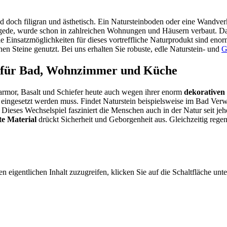
d doch filigran und ästhetisch. Ein Natursteinboden oder eine Wandverk
de, wurde schon in zahlreichen Wohnungen und Häusern verbaut. Das 
 Einsatzmöglichkeiten für dieses vortreffliche Naturprodukt sind enorm
en Steine genutzt. Bei uns erhalten Sie robuste, edle Naturstein- und
G
e für Bad, Wohnzimmer und Küche
 Marmor, Basalt und Schiefer heute auch wegen ihrer enorm
dekorative
und eingesetzt werden muss. Findet Naturstein beispielsweise im Bad 
ieses Wechselspiel fasziniert die Menschen auch in der Natur seit je
e Material
drückt Sicherheit und Geborgenheit aus. Gleichzeitig regen
n eigentlichen Inhalt zuzugreifen, klicken Sie auf die Schaltfläche unte